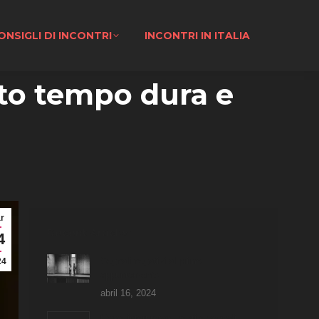
ONSIGLI DI INCONTRI
INCONTRI IN ITALIA
nto tempo dura e
r
Recent Articles
4
Segnali negativi al primo
24
appuntamento
abril 16, 2024
Come interpretare gesti e segnali