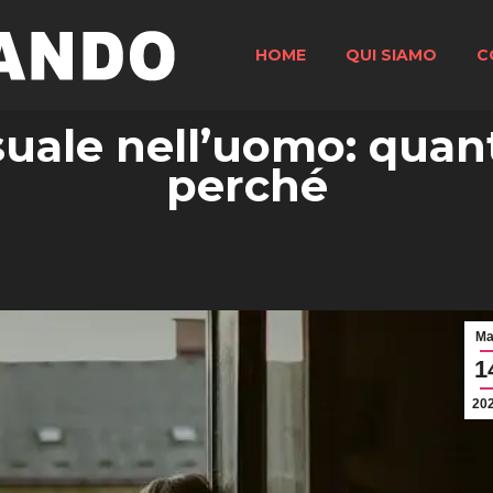
HOME
QUI SIAMO
C
suale nell’uomo: qua
perché
Ma
1
20