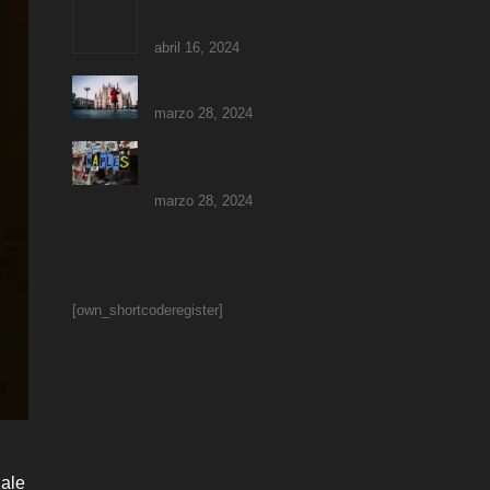
dell’attrazione femminile
abril 16, 2024
Incontri donne a Milano
marzo 28, 2024
Incontri a Napoli: scopri amore e
amicizia con Rimorchiando
marzo 28, 2024
[own_shortcoderegister]
uale