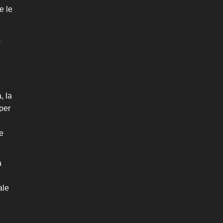
e le
a
, la
 per
e
a
ale
.