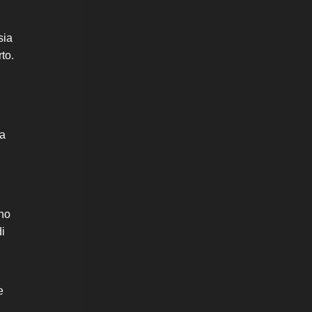
sia
to.
za
ono
di
e