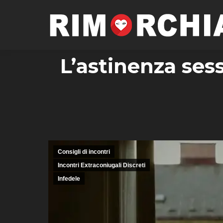
L’astinenza ses
Consigli di incontri
Incontri Extraconiugali Discreti
Infedele