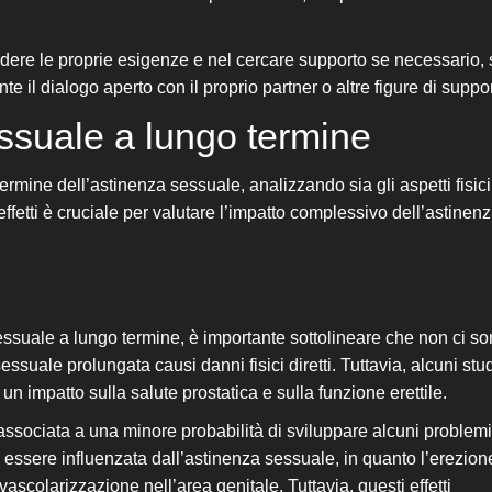
dere le proprie esigenze e nel cercare supporto se necessario, 
e il dialogo aperto con il proprio partner o altre figure di suppor
sessuale a lungo termine
termine dell’astinenza sessuale, analizzando sia gli aspetti fisici
ffetti è cruciale per valutare l’impatto complessivo dell’astinen
 sessuale a lungo termine, è importante sottolineare che non ci s
suale prolungata causi danni fisici diretti. Tuttavia, alcuni stu
 impatto sulla salute prostatica e sulla funzione erettile.
 associata a una minore probabilità di sviluppare alcuni problemi
può essere influenzata dall’astinenza sessuale, in quanto l’erezion
ascolarizzazione nell’area genitale. Tuttavia, questi effetti