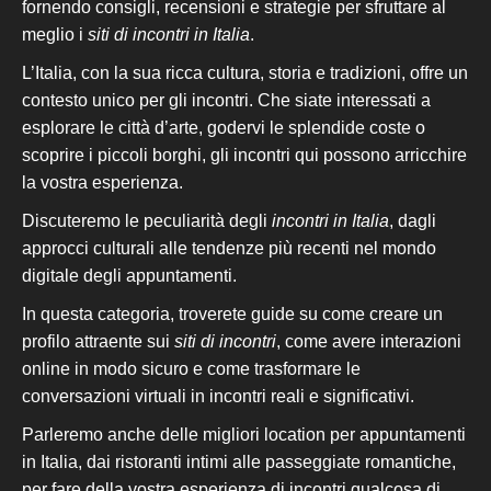
fornendo consigli, recensioni e strategie per sfruttare al
meglio i
siti di incontri in Italia
.
L’Italia, con la sua ricca cultura, storia e tradizioni, offre un
contesto unico per gli incontri. Che siate interessati a
esplorare le città d’arte, goder
vi le splendide coste
o
scoprire i piccoli borghi, gli incontri qui possono arricchire
la vostra esperienza.
Discuteremo le peculiarità degli
incontri in Italia
, dagli
approcci culturali alle tendenze più recenti nel mondo
digitale degli appuntamenti.
In questa categoria, troverete guide su come creare un
profilo attraente sui
siti di incontri
, come
avere
interazioni
online in modo sicuro e come trasformare le
conversazioni virtuali in incontri reali e significativi.
Parleremo
anche
delle
migliori location per appuntamenti
in Italia,
dai
ristoranti intimi
alle
passeggiate romantiche,
per fare della vostra esperienza di incontri qualcosa di