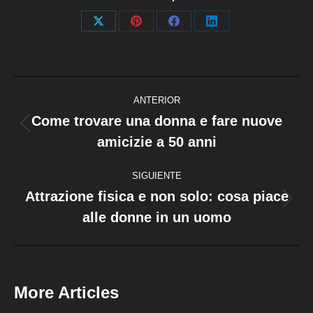
Share
Share
Share
Share
on
on
on
on
X
Pinterest
Facebook
LinkedIn
Navegación
ANTERIOR
entre
Come trovare una donna e fare nuove
Publicación
amicizie a 50 anni
publicaciones
anterior:
SIGUIENTE
Attrazione fisica e non solo: cosa piace
Publicación
alle donne in un uomo
siguiente:
More Articles