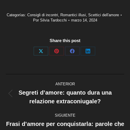
Categorías:
Consigli di incontri
,
Romantici illusi
,
Scettici dell'amore
Por
Silvia Tardocchi
marzo 14, 2024
Share this post
Share
Share
Share
Share
on
on
on
on
X
Pinterest
Facebook
LinkedIn
Navegación
ANTERIOR
entre
Segreti d’amore: quanto dura una
Publicación
relazione extraconiugale?
publicaciones
anterior:
SIGUIENTE
Frasi d’amore per conquistarla: parole che
Publicación