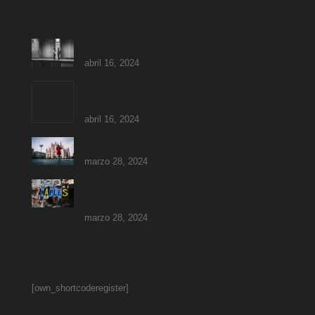
Recent Articles
Segnali negativi al primo appuntamento
abril 16, 2024
Come interpretare gesti e segnali dell’attrazione
femminile
abril 16, 2024
Incontri donne a Milano
marzo 28, 2024
Incontri a Napoli: scopri amore e amicizia con
Rimorchiando
marzo 28, 2024
[own_shortcoderegister]