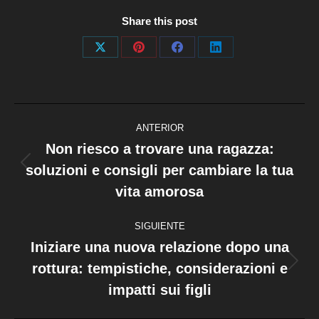
Share this post
Share
Share
Share
Share
on
on
on
on
X
Pinterest
Facebook
LinkedIn
Navegación
ANTERIOR
entre
Non riesco a trovare una ragazza:
soluzioni e consigli per cambiare la tua
Publicación
publicaciones
anterior:
vita amorosa
SIGUIENTE
Iniziare una nuova relazione dopo una
rottura: tempistiche, considerazioni e
Publicación
siguiente:
impatti sui figli